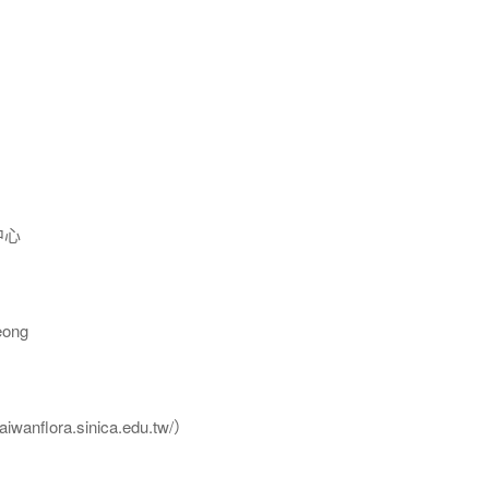
中心
ong
flora.sinica.edu.tw/）