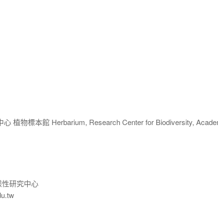
 Herbarium, Research Center for Biodiversity, Acade
樣性研究中心
du.tw