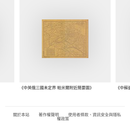
《中英俄三國未定界 帕米爾附近簡要圖》
《中蘇
關於本站
著作權聲明
使用者條款、資訊安全與隱私
權政策