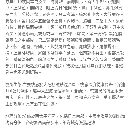
方具8-10枚肉垂或皮瓣。吻寬短，前緣圓形，背面平坦。眼橢圓
形，上側位，無瞬膜；眼上方具2個乳突。鼻孔下側位，鼻孔緣具
長而尖凸分枝之鬚；具鼻褶；具口鼻溝。噴水孔中大，大於眼徑。
鰓裂小，第四及第五鰓裂不重疊，內鰓不具濾器。口裂中大，近於
前位；齒側扁而尖銳，上頜前部具犬齒3列，下頜則為2列，具中央
齒尖，側邊小齒尖或有或無。背鰭2個，頗高，第一背鰭起點在腹
鰭基底之中部後；第二背鰭起點在腹鰭與臀鰭間；胸鰭與腹鰭略
小，彼此遠隔；臀鰭小，起於尾鰭之前；尾鰭狹小，尾椎骨不上
揚，上葉略發達；尾鰭下葉低平而延長，但前部不突出，後部具缺
刻。體呈深褐色，腹部淡色；體背隱約可見深色之鞍狀斑，整個背
部另具白色斑點及O型淺色斑紋，鞍狀斑之間則無寬網狀線。各鰭
具白色不規則斑點。
棲所生態:主要棲息於大陸棚礁砂混合區，棲息深度從潮間帶至深達
110公尺深處，屬中大型底棲性鯊魚。活動少，常蟄伏於礁區附近
海床。夜行性。以底棲之魚、蝦、蟹、貝類等為食物。受干擾時會
主動攻擊，具有潛在性危險。
地理分佈:分佈於西太平洋區，包括日本南部、中國南海至澳洲沿海
均有分佈。台灣於西南部及東北部海域有漁獲記錄。