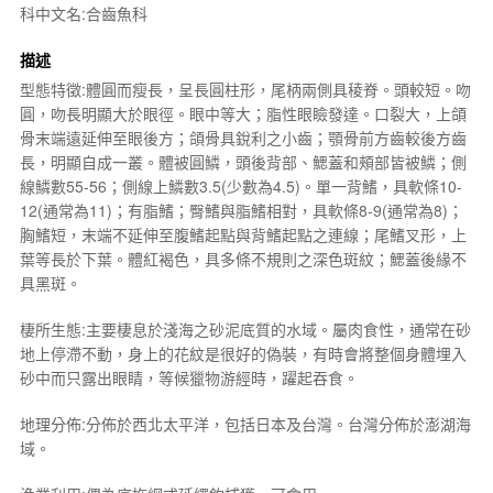
科中文名:合齒魚科
描述
型態特徵:體圓而瘦長，呈長圓柱形，尾柄兩側具稜脊。頭較短。吻
圓，吻長明顯大於眼徑。眼中等大；脂性眼瞼發達。口裂大，上頜
骨末端遠延伸至眼後方；頜骨具銳利之小齒；顎骨前方齒較後方齒
長，明顯自成一叢。體被圓鱗，頭後背部、鰓蓋和頰部皆被鱗；側
線鱗數55-56；側線上鱗數3.5(少數為4.5)。單一背鰭，具軟條10-
12(通常為11)；有脂鰭；臀鰭與脂鰭相對，具軟條8-9(通常為8)；
胸鰭短，末端不延伸至腹鰭起點與背鰭起點之連線；尾鰭叉形，上
葉等長於下葉。體紅褐色，具多條不規則之深色斑紋；鰓蓋後緣不
具黑斑。
棲所生態:主要棲息於淺海之砂泥底質的水域。屬肉食性，通常在砂
地上停滯不動，身上的花紋是很好的偽裝，有時會將整個身體埋入
砂中而只露出眼睛，等候獵物游經時，躍起吞食。
地理分佈:分佈於西北太平洋，包括日本及台灣。台灣分佈於澎湖海
域。