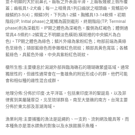
並不明顯的大於前鼻孔。齒板之外表面平滑，上齒板幾被上唇所覆
蓋；齒板具1-2犬齒；每一上咽骨具1列臼齒狀之咽頭齒。背鰭前中
線鱗約3-5(4)；頰鱗3列，下列為1-2鱗。胸鰭具13-14軟條。初期
階段(IP, Initial phase)之尾鰭為圓到截形，終期階段(TP, Terminal
phase)則為深截形。IP期之體色為深褐色，腹側為紅褐色；體側通
常具4-5條約1-2鱗寬之不明顯淡色橫斑(橫斑裡的中央鱗片為白
色)。TP期之體色為綠色；鱗片外緣為紫粉紅色；吻部前端為黃綠
色至綠色；頦部藍綠色而參雜橙紅色斑紋；頰部具黃色寬區；各鰭
藍綠色，具藍色外緣，中央具紫粉紅色斑紋。
棲所生態:主要棲息於潟湖外部與臨海礁石的珊瑚礁繁盛區域。通常
獨居性的，但雌性通常會在一隻雄魚的附近形成小的群，他們可能
會和相似種的雌性混合成群。
地理分佈:分佈於印度-太平洋區，包括東印度洋的聖誕島，以及菲
律賓到美屬薩摩亞，北至琉球群島，南至大堡礁的南方。台灣主要
分佈於東北部及澎湖海域。
漁業利用:主要捕獲的漁法是延繩釣、一支釣、流刺網及籠具等，而
本種魚亦是潛水鏢魚的對象以及水族館展示魚種。