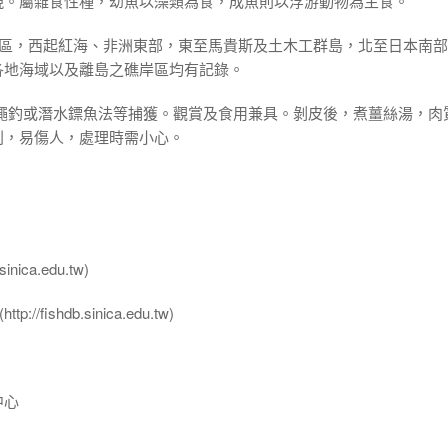
現。屬雜食性種，幼魚以藻類為食，成魚則以浮游動物為主食。
洋區，西起紅海、非洲東部，東至馬貴斯及土木工群島，北至日本南
各地海域以及離島之礁岸區均有記錄。
延繩釣或潛水鏢魚法等捕獲。觀賞及食用兼具。剝皮後，煮薑絲湯，肉
利，易傷人，處理時需小心。
nica.edu.tw)
ttp://fishdb.sinica.edu.tw)
中心