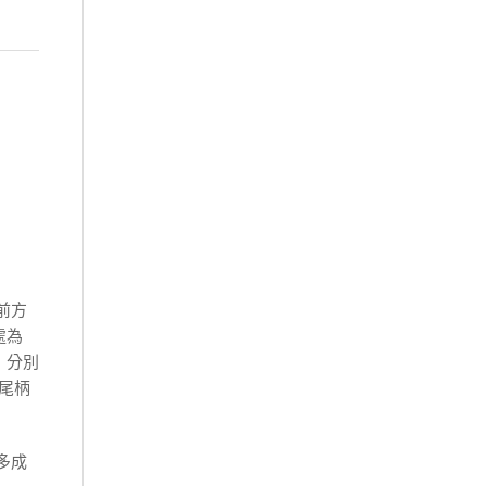
前方
處為
，分別
尾柄
多成