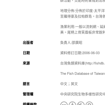
群活動，交配時則會成對出
地理分佈:分佈於印度-太平
至羅得豪及拉帕群島。台灣
漁業利用:一般以流刺網、
美。尾柄上骨質盾板非常銳
出版者
負責人:邵廣昭
日期
資料修訂日期:2006-06-03
來源
台灣魚類資料庫(http://fishdb.si
The Fish Database of Taiwan(h
語言
中文；英文
管理權
中央研究院生物多樣性研究
授權條款