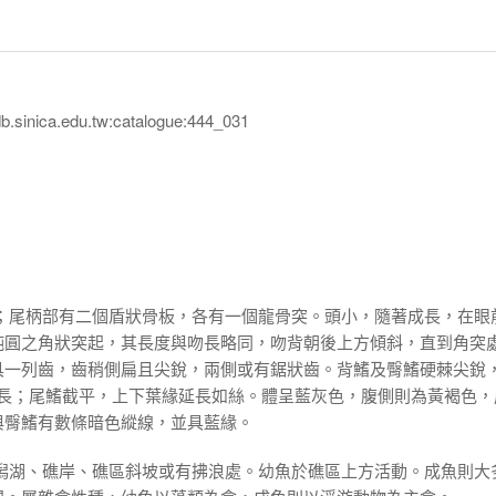
inica.edu.tw:catalogue:444_031
扁；尾柄部有二個盾狀骨板，各有一個龍骨突。頭小，隨著成長，在眼
鈍圓之角狀突起，其長度與吻長略同，吻背朝後上方傾斜，直到角突
具一列齒，齒稍側扁且尖銳，兩側或有鋸狀齒。背鰭及臀鰭硬棘尖銳
不延長；尾鰭截平，上下葉緣延長如絲。體呈藍灰色，腹側則為黃褐色，
與臀鰭有數條暗色縱線，並具藍緣。
、潟湖、礁岸、礁區斜坡或有拂浪處。幼魚於礁區上方活動。成魚則大