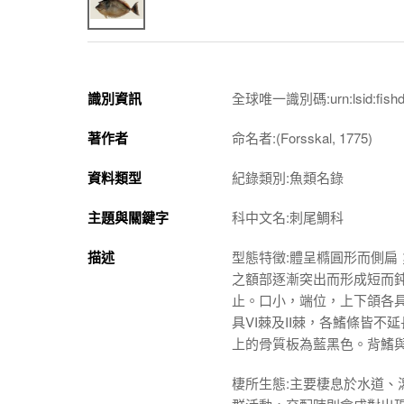
識別資訊
全球唯一識別碼:urn:lsid:fishdb.s
著作者
命名者:(Forsskal, 1775)
資料類型
紀錄類別:魚類名錄
主題與關鍵字
科中文名:刺尾鯛科
描述
型態特徵:體呈橢圓形而側
之額部逐漸突出而形成短而
止。口小，端位，上下頜各
具VI棘及II棘，各鰭條皆
上的骨質板為藍黑色。背鰭
棲所生態:主要棲息於水道