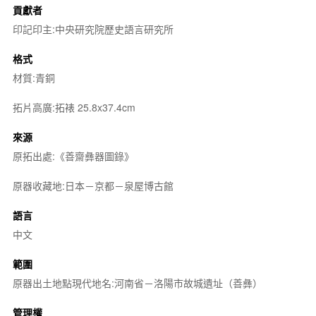
貢獻者
印記印主:中央研究院歷史語言研究所
格式
材質:青銅
拓片高廣:拓裱 25.8x37.4cm
來源
原拓出處:《善齋彝器圖錄》
原器收藏地:日本－京都－泉屋博古館
語言
中文
範圍
原器出土地點現代地名:河南省－洛陽市故城遺址（善彝）
管理權