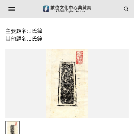
主要題名:𠫑氏鐘
其他題名:𠫑氏鐘