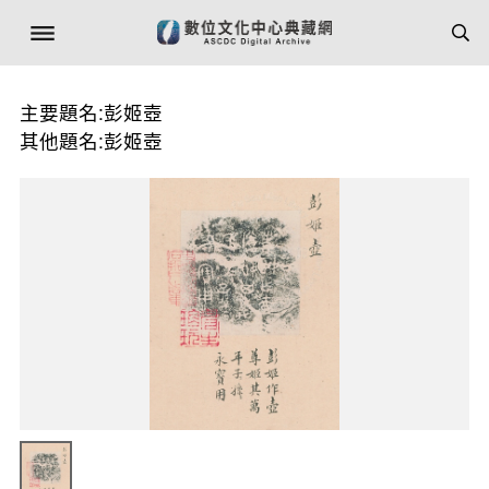
主要題名:彭姬壺
其他題名:彭姬壺