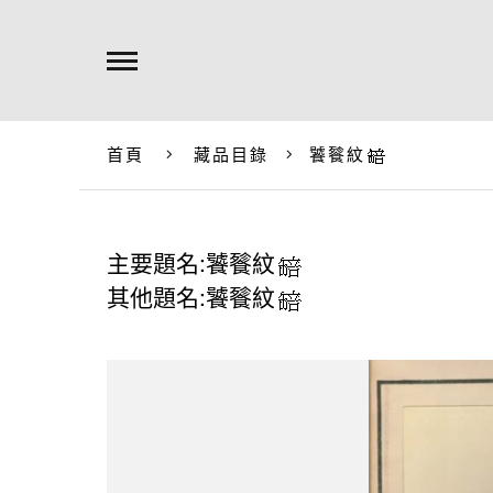
首頁
藏品目錄
饕餮紋
主要題名:饕餮紋
其他題名:饕餮紋