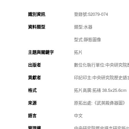
識別資訊
登錄號:52079-074
資料類型
類型:水器
型式:靜態圖像
主題與關鍵字
拓片
出版者
數位化執行單位:中央研究院
貢獻者
印記印主:中央研究院歷史語
格式
拓片高廣:拓裱 38.5x25.6cm
來源
原拓出處:《武英殿彝器圖》
語言
中文
管理權
中央研究院歷史語言研究所(http://w