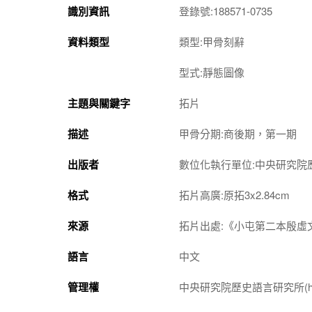
識別資訊
登錄號:188571-0735
資料類型
類型:甲骨刻辭
型式:靜態圖像
主題與關鍵字
拓片
描述
甲骨分期:商後期，第一期
出版者
數位化執行單位:中央研究院
格式
拓片高廣:原拓3x2.84cm
來源
拓片出處:《小屯第二本殷虛文
語言
中文
管理權
中央研究院歷史語言研究所(http://w