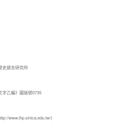
歷史語言研究所
字乙編》圖版號0735
ww.ihp.sinica.edu.tw/)