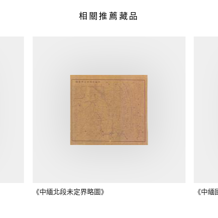
相關推薦藏品
《中緬北段未定界略圖》
《中緬