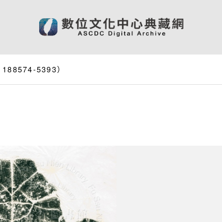
8574-5393）
）