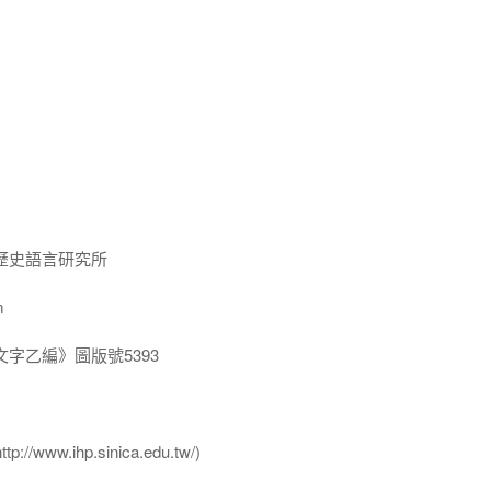
歷史語言研究所
m
字乙編》圖版號5393
ww.ihp.sinica.edu.tw/)