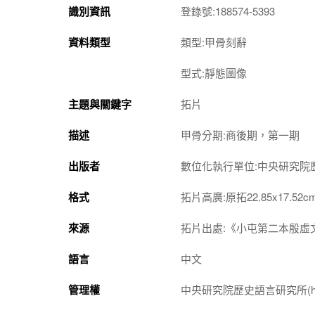
識別資訊
登錄號:188574-5393
資料類型
類型:甲骨刻辭
型式:靜態圖像
主題與關鍵字
拓片
描述
甲骨分期:商後期，第一期
出版者
數位化執行單位:中央研究院
格式
拓片高廣:原拓22.85x17.52c
來源
拓片出處:《小屯第二本殷虛文
語言
中文
管理權
中央研究院歷史語言研究所(http://w