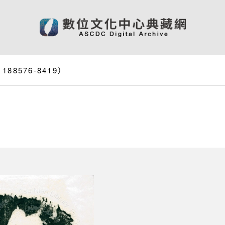
8576-8419）
）