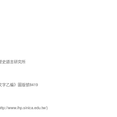
歷史語言研究所
字乙編》圖版號8419
ww.ihp.sinica.edu.tw/)