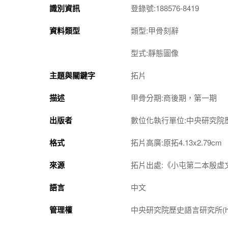
識別資訊
登錄號:188576-8419
資料類型
類型:甲骨刻辭
型式:靜態圖像
主題與關鍵字
拓片
描述
甲骨分期:商後期，第一期
出版者
數位化執行單位:中央研究院
格式
拓片高廣:原拓4.13x2.79cm
來源
拓片出處:《小屯第二本殷虛文
語言
中文
管理權
中央研究院歷史語言研究所(http://w