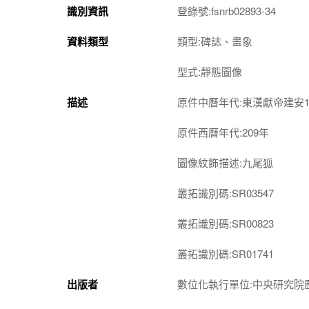
識別資訊
登錄號:fsnrb02893-34
資料類型
類型:碑誌、畫象
型式:靜態圖像
描述
原件中曆年代:東漢獻帝建安1
原件西曆年代:209年
圖像紋飾描述:九尾狐
叢拓識別碼:SR03547
叢拓識別碼:SR00823
叢拓識別碼:SR01741
出版者
數位化執行單位:中央研究院