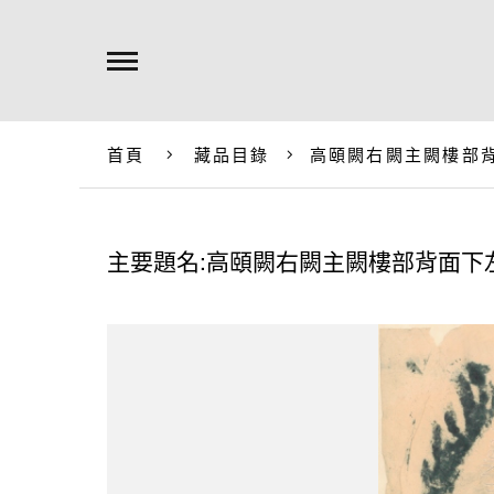
首頁
藏品目錄
高頤闕右闕主闕樓部
主要題名:高頤闕右闕主闕樓部背面下