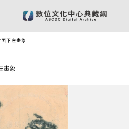
背面下左畫象
左畫象