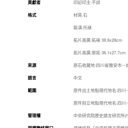
貢獻者
印記印主:不詳
格式
材質:石
裝潢:托裱
拓片高廣:拓裱 38.8x28cm
拓片高廣:原拓 36.1x27.7cm
來源
原石收藏地:四川省雅安市－
語言
中文
範圍
原件出土地點現代地名:四川
原件刻立地點現代地名:四川
管理權
中央研究院歷史語言研究所(http://w
授權聯絡窗口
請連結至「史語所藏品圖像