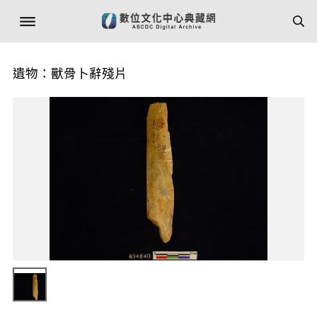
遺物：獸骨卜辭殘片