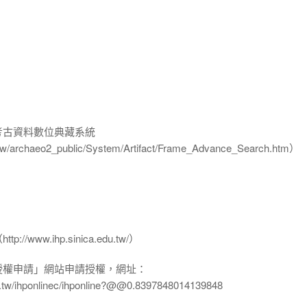
-考古資料數位典藏系統
u.tw/archaeo2_public/System/Artifact/Frame_Advance_Search.htm）
www.ihp.sinica.edu.tw/）
授權申請」網站申請授權，網址：
edu.tw/ihponlinec/ihponline?@@0.8397848014139848