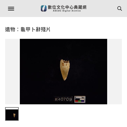
遺物：龜甲卜辭殘片