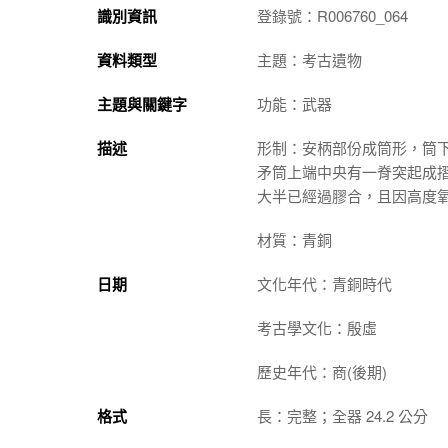
識別資訊
登錄號：R006760_064
資料類型
主題：考古遺物
主題與關鍵字
功能：武器
描述
形制：安柄部份成筒形，筒下
矛筒上端中央有一脊突起成
大半已經過膠合，且因高度
材質：青銅
日期
文化年代：青銅時代
考古學文化：殷虛
歷史年代：商(後期)
格式
長：完整；全器 24.2 公分