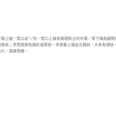
粗上細，筒口呈"○"形，筒口上緣有兩個對立的半環，筒下端為圓筒
摺峯狀；矛筒兩旁有翅形成葉狀，矛葉最上端呈尖鋒狀，大多有壞缺
氧化，滿身綠鏽。