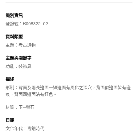
識別資訊
登錄號：R008322_02
資料類型
主題：考古遺物
主題與關鍵字
功能：裝飾具
描述
形制：背面及兩長邊面一短邊面有風化之深穴，背面似邊面皆有磋
痕，背面四邊面沾有紅色。
材質：玉─螢石
日期
文化年代：青銅時代