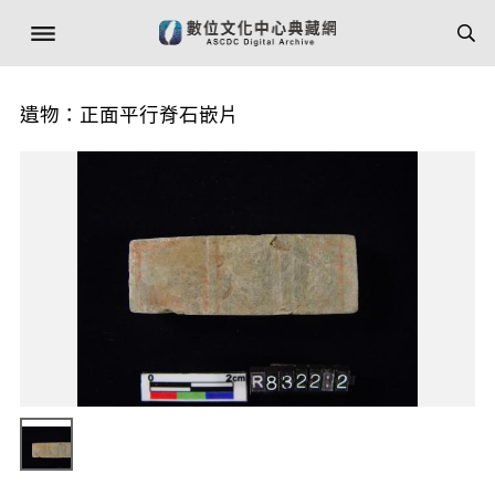
遺物：正面平行脊石嵌片