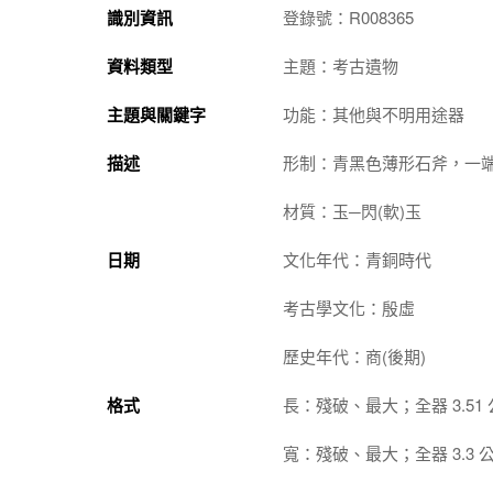
識別資訊
登錄號：R008365
資料類型
主題：考古遺物
主題與關鍵字
功能：其他與不明用途器
描述
形制：青黑色薄形石斧，一
材質：玉─閃(軟)玉
日期
文化年代：青銅時代
考古學文化：殷虛
歷史年代：商(後期)
格式
長：殘破、最大；全器 3.51
寬：殘破、最大；全器 3.3 