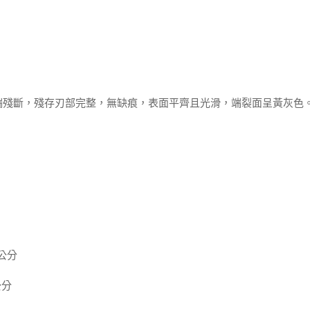
端殘斷，殘存刃部完整，無缺痕，表面平齊且光滑，端裂面呈黃灰色
 公分
公分