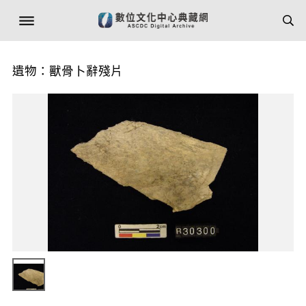
遺物：獸骨卜辭殘片