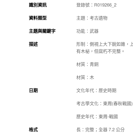
識別資訊
登錄號：R019266_2
資料類型
主題：考古遺物
主題與關鍵字
功能：武器
描述
形制：側視上大下銳如錐，
有木柲，但腐朽不完整。
材質：青銅
材質：木
日期
文化年代：歷史時期
考古學文化：東周(春秋戰國)
歷史年代：東周-戰國
格式
長：完整；全器 7.2 公分