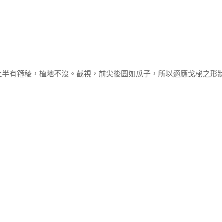
上半有箍稜，植地不沒。截視，前尖後圓如瓜子，所以適應戈柲之形