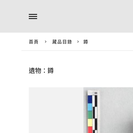
首頁
藏品目錄
鐏
遺物：鐏