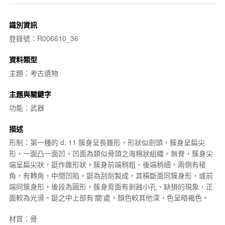
識別資訊
登錄號：R006610_36
資料類型
主題：考古遺物
主題與關鍵字
功能：武器
描述
形制：第一種的 d. 11 簇身呈長錐形，形狀似劍頭，簇身呈扁尖
形，一面凸一面凹，凹面為類似骨頭之海棉狀組織，無脊，簇身尖
端呈扁尖狀，鋌作錐形狀。簇身前端稍粗、後端稍細，兩側有稜
角，有轉角，中間凹陷，鋌為刮削製成，其橫斷面同簇身形，或前
端同簇身形，後段為圓形，簇身背面有剝蝕小孔、缺損的現象，正
面較為光滑。鋌之中上部有‘關’處，顏色較其他深，色呈暗褐色。
材質：骨