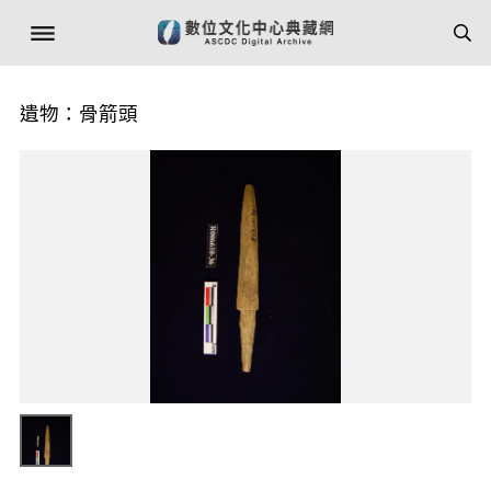
遺物：骨箭頭