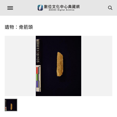
遺物：骨箭頭