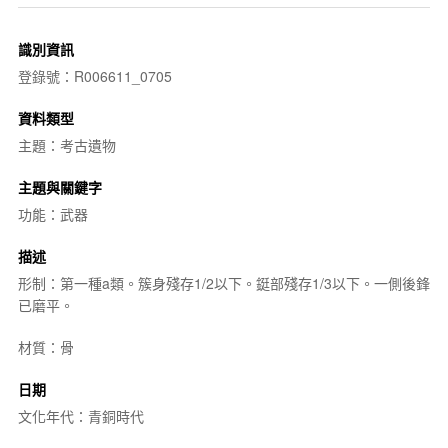
識別資訊
登錄號：R006611_0705
資料類型
主題：考古遺物
主題與關鍵字
功能：武器
描述
形制：第一種a類。簇身殘存1/2以下。鋌部殘存1/3以下。一側後鋒
已磨平。
材質：骨
日期
文化年代：青銅時代