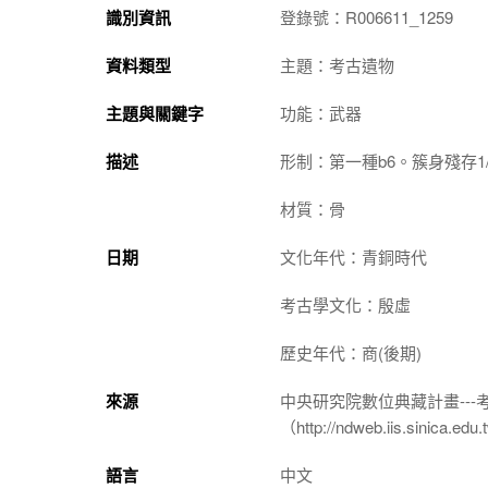
識別資訊
登錄號：R006611_1259
資料類型
主題：考古遺物
主題與關鍵字
功能：武器
描述
形制：第一種b6。簇身殘存1
材質：骨
日期
文化年代：青銅時代
考古學文化：殷虛
歷史年代：商(後期)
來源
中央研究院數位典藏計畫--
（http://ndweb.iis.sinica.ed
語言
中文