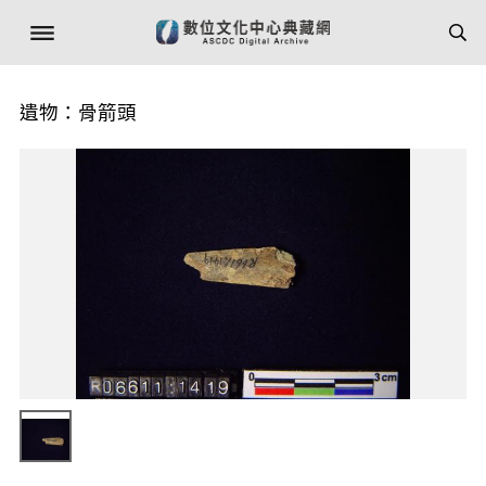
遺物：骨箭頭