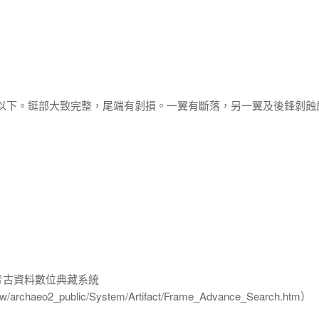
2以下。鋌部大致完整，尾端有剝損。一翼有斷落，另一翼及後鋒剝蝕
-考古資料數位典藏系統
u.tw/archaeo2_public/System/Artifact/Frame_Advance_Search.htm）