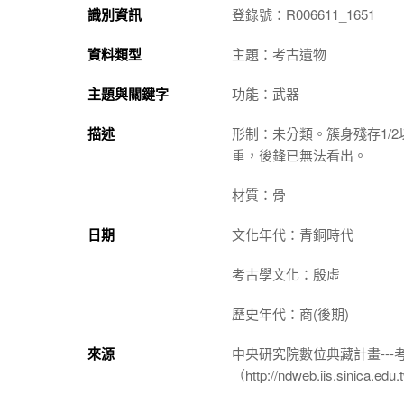
識別資訊
登錄號：R006611_1651
資料類型
主題：考古遺物
主題與關鍵字
功能：武器
描述
形制：未分類。簇身殘存1/
重，後鋒已無法看出。
材質：骨
日期
文化年代：青銅時代
考古學文化：殷虛
歷史年代：商(後期)
來源
中央研究院數位典藏計畫--
（http://ndweb.iis.sinica.ed