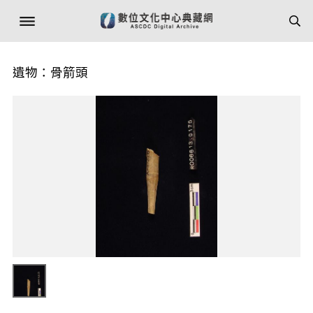
遺物：骨箭頭