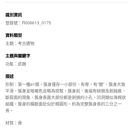
識別資訊
登錄號：R006613_0175
資料類型
主題：考古遺物
主題與關鍵字
功能：武器
描述
形制：第一種a1類。簇身僅存一小部份，有脊，有“關”，簇身大致
平滑，簇身呈暗褐色且略為斑駁。簇身前、後端有缺損及剝蝕痕、
斷裂面的現象，簇身表面大部份都是剝損的小孔、凹洞類似海棉狀
組織，簇身的橫斷面近似於橢圓形，約為完整簇身長的三分之一
長。
材質：骨