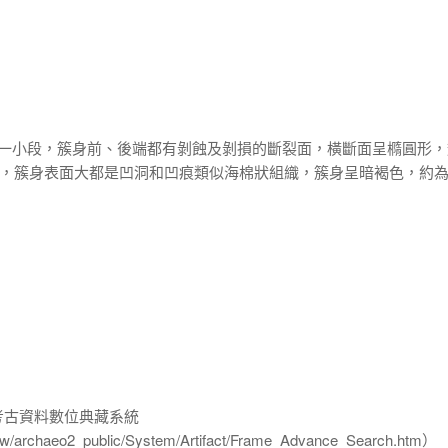
存一小段，簇身前、後端都有剝蝕及剝損的斷裂面，橫斷面呈橢圓形，
識，簇身表面大都是凹洞和凹痕類似海棉狀組織，簇身呈暗褐色，約
-考古資料數位典藏系統
u.tw/archaeo2_public/System/Artifact/Frame_Advance_Search.htm）