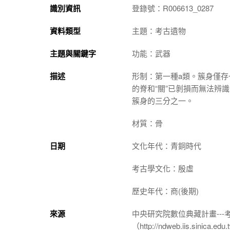
識別資訊
登錄號：R006613_0287
資料類型
主題：考古遺物
主題與關鍵字
功能：武器
描述
形制：第一種a類。簇身僅
的脊和“關”已剝損而無法辨
簇身的三分之一。
材質：骨
日期
文化年代：青銅時代
考古學文化：殷虛
歷史年代：商(後期)
來源
中央研究院數位典藏計畫--
（http://ndweb.iis.sinica.ed