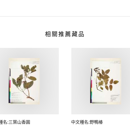
相關推薦藏品
種名:三葉山香圓
中文種名:野鴨椿