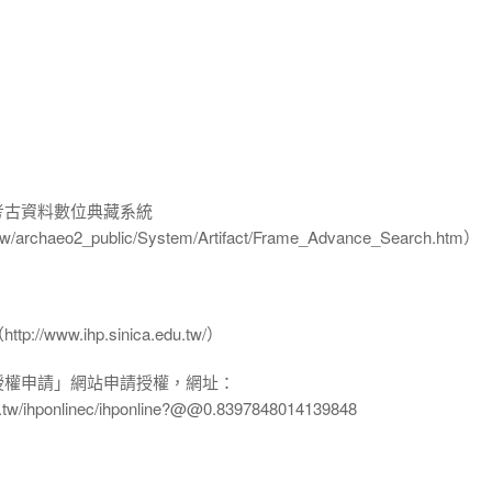
-考古資料數位典藏系統
u.tw/archaeo2_public/System/Artifact/Frame_Advance_Search.htm）
www.ihp.sinica.edu.tw/）
授權申請」網站申請授權，網址：
edu.tw/ihponlinec/ihponline?@@0.8397848014139848