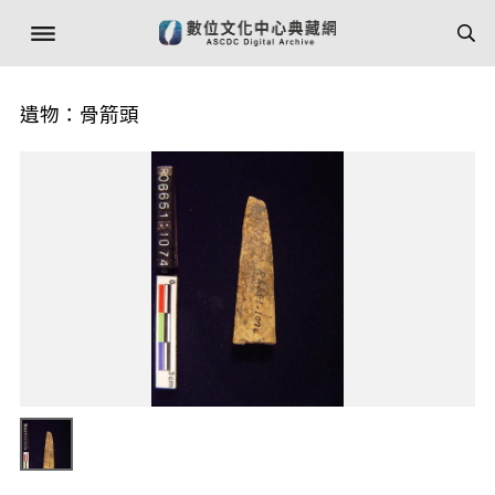
遺物：骨箭頭