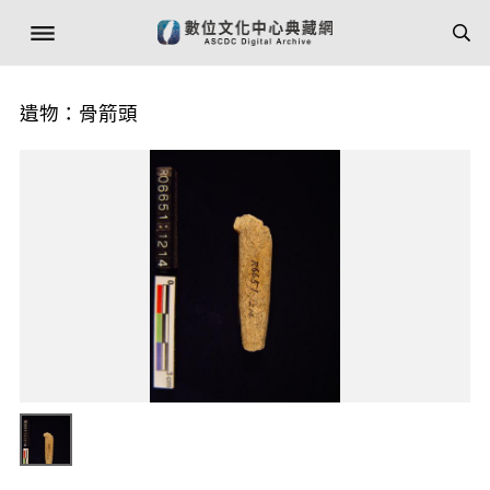
遺物：骨箭頭