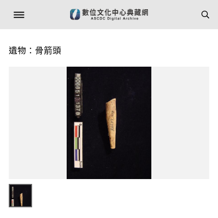
遺物：骨箭頭