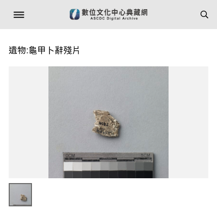
遺物:龜甲卜辭殘片