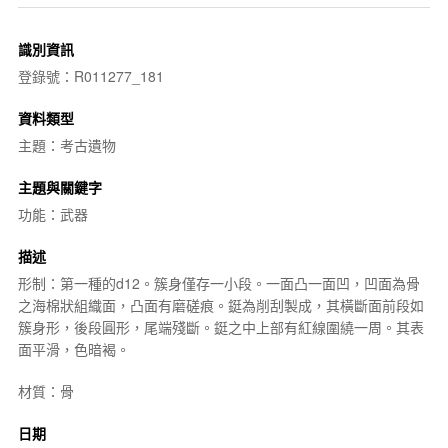
識別資訊
登錄號：R011277_181
資料類型
主題：考古遺物
主題與關鍵字
功能：武器
描述
形制：第一種的d12。簇身僅存一小段。一面凸一面凹，凹面為骨
之海棉狀組織面，凸面有磨磋痕。鋌為削刮製成，其橫斷面前段如
簇身形，後段圓形，尾端殘斷。鋌之中上部有紅線圍繞一周。其表
面平滑，色暗褐。
材質：骨
日期