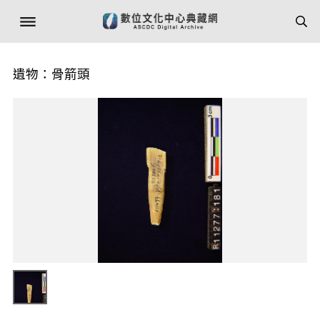
遺物：骨箭頭