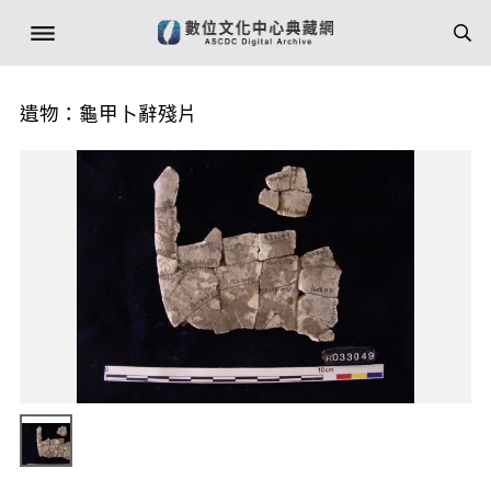
遺物：龜甲卜辭殘片