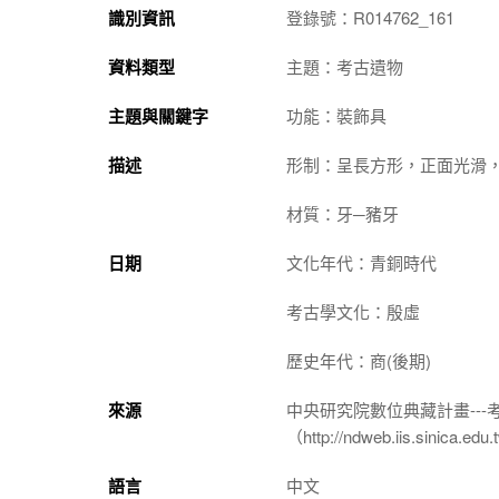
識別資訊
登錄號：R014762_161
資料類型
主題：考古遺物
主題與關鍵字
功能：裝飾具
描述
形制：呈長方形，正面光滑
材質：牙─豬牙
日期
文化年代：青銅時代
考古學文化：殷虛
歷史年代：商(後期)
來源
中央研究院數位典藏計畫--
（http://ndweb.iis.sinica.ed
語言
中文