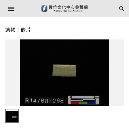
遺物：嵌片