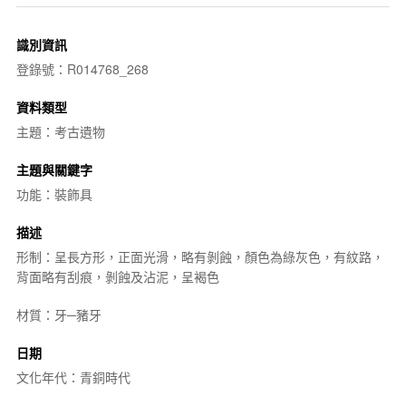
識別資訊
登錄號：R014768_268
資料類型
主題：考古遺物
主題與關鍵字
功能：裝飾具
描述
形制：呈長方形，正面光滑，略有剝蝕，顏色為綠灰色，有紋路，
背面略有刮痕，剝蝕及沾泥，呈褐色
材質：牙─豬牙
日期
文化年代：青銅時代