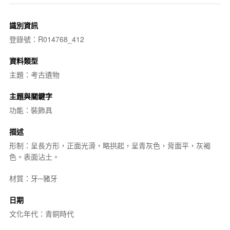
識別資訊
登錄號：R014768_412
資料類型
主題：考古遺物
主題與關鍵字
功能：裝飾具
描述
形制：呈長方形，正面光滑，略拱起，呈青灰色，背面平，灰褐
色。表面沾土。
材質：牙─豬牙
日期
文化年代：青銅時代