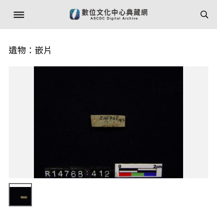
遺物：嵌片