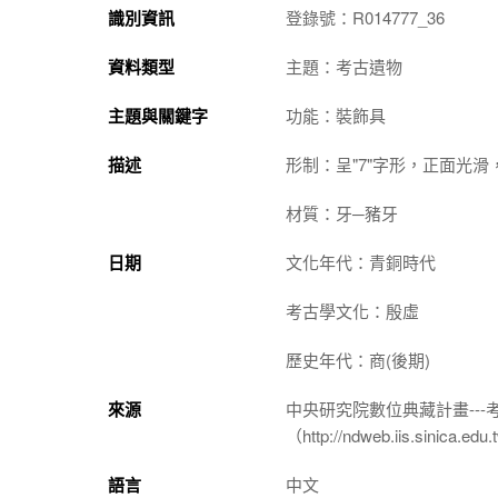
識別資訊
登錄號：R014777_36
資料類型
主題：考古遺物
主題與關鍵字
功能：裝飾具
描述
形制：呈"7"字形，正面光
材質：牙─豬牙
日期
文化年代：青銅時代
考古學文化：殷虛
歷史年代：商(後期)
來源
中央研究院數位典藏計畫--
（http://ndweb.iis.sinica.ed
語言
中文