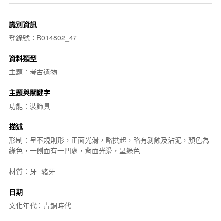
識別資訊
登錄號：R014802_47
資料類型
主題：考古遺物
主題與關鍵字
功能：裝飾具
描述
形制：呈不規則形，正面光滑，略拱起，略有剝蝕及沾泥，顏色為
綠色，一側面有一凹處，背面光滑，呈綠色
材質：牙─豬牙
日期
文化年代：青銅時代