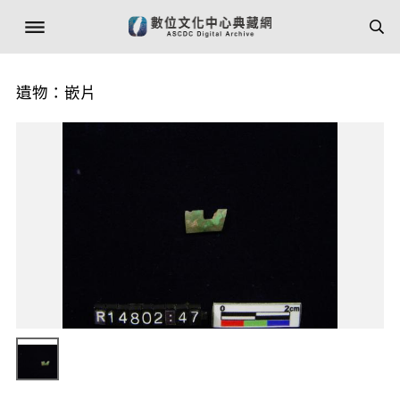
遺物：嵌片