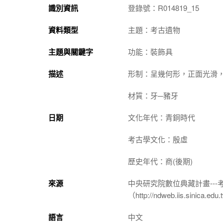
識別資訊
登錄號：R014819_15
資料類型
主題：考古遺物
主題與關鍵字
功能：裝飾具
描述
形制：呈幾何形，正面光滑
材質：牙─豬牙
日期
文化年代：青銅時代
考古學文化：殷虛
歷史年代：商(後期)
來源
中央研究院數位典藏計畫--
（http://ndweb.iis.sinica.ed
語言
中文