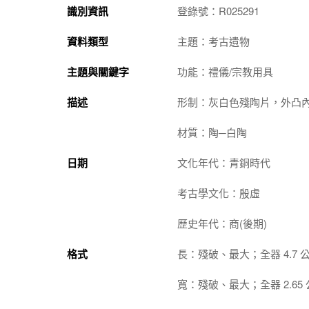
識別資訊
登錄號：R025291
資料類型
主題：考古遺物
主題與關鍵字
功能：禮儀/宗教用具
描述
形制：灰白色殘陶片，外凸
材質：陶─白陶
日期
文化年代：青銅時代
考古學文化：殷虛
歷史年代：商(後期)
格式
長：殘破、最大；全器 4.7 
寬：殘破、最大；全器 2.65