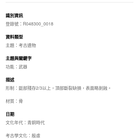
識別資訊
登錄號：R048300_0018
資料類型
主題：考古遺物
主題與關鍵字
功能：武器
描述
形制：鋌部殘存2/3以上，頂部斷裂缺損，表面略剝蝕。
材質：骨
日期
文化年代：青銅時代
考古學文化：殷虛