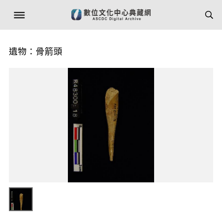
遺物：骨箭頭