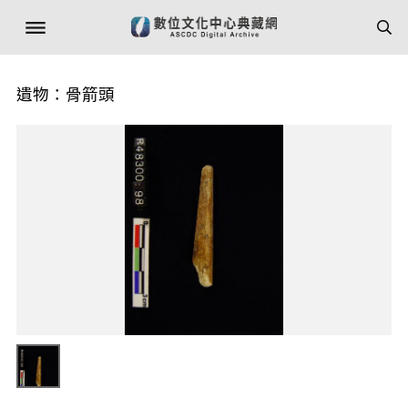
遺物：骨箭頭