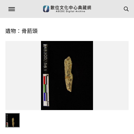
遺物：骨箭頭