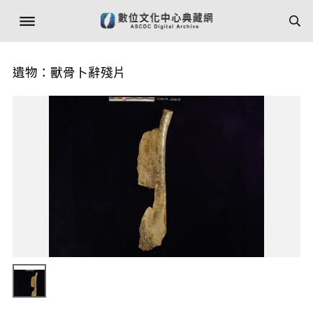
遺物：獸骨卜辭殘片