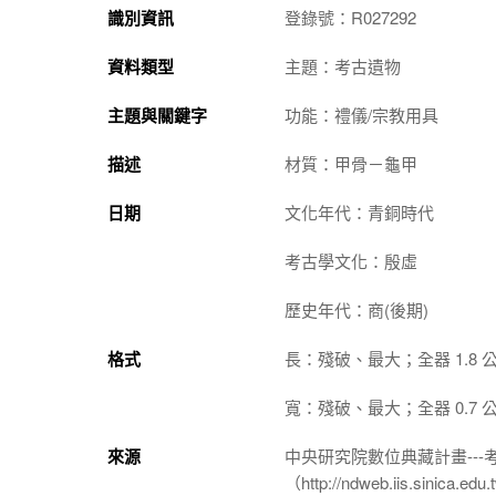
識別資訊
登錄號：R027292
資料類型
主題：考古遺物
主題與關鍵字
功能：禮儀/宗教用具
描述
材質：甲骨－龜甲
日期
文化年代：青銅時代
考古學文化：殷虛
歷史年代：商(後期)
格式
長：殘破、最大；全器 1.8 
寬：殘破、最大；全器 0.7 
來源
中央研究院數位典藏計畫--
（http://ndweb.iis.sinica.ed