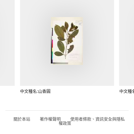
中文種名:山香圓
中文種
關於本站
著作權聲明
使用者條款、資訊安全與隱私
權政策