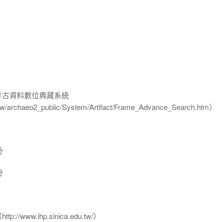
-考古資料數位典藏系統
u.tw/archaeo2_public/System/Artifact/Frame_Advance_Search.htm）
分
分
www.ihp.sinica.edu.tw/）