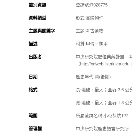
識別資訊
登錄號:R028775
資料類型
形式:實體物件
主題與關鍵字
主題:考古遺物
描述
材質:甲骨－龜甲
出版者
中央研究院數位典藏計畫--
（http://ndweb.iis.sinica.ed
日期
歷史年代:商(後期)
格式
長:殘破、最大；全器 3.6 公
寬:殘破、最大；全器 1.8 公
範圍
所屬遺跡名稱:小屯灰坑127
管理權
中央研究院歷史語言研究所（http://